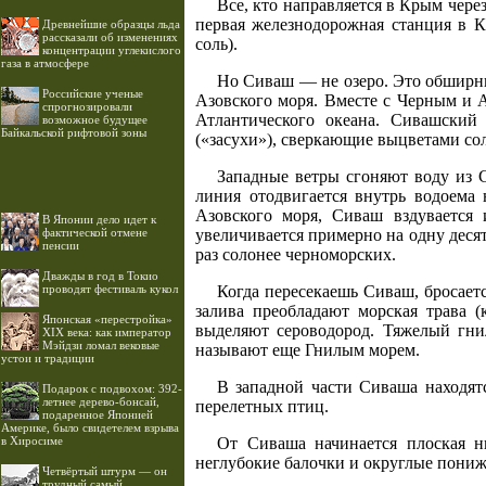
Все, кто направляется в Крым чере
первая железнодорожная станция в 
Древнейшие образцы льда
рассказали об изменениях
соль).
концентрации углекислого
газа в атмосфере
Но Сиваш — не озеро. Это обширны
Российские ученые
Азовского моря. Вместе с Черным и 
спрогнозировали
Атлантического океана. Сивашский 
возможное будущее
Байкальской рифтовой зоны
(«засухи»), сверкающие выцветами со
Западные ветры сгоняют воду из С
линия отодвигается внутрь водоема
Азовского моря, Сиваш вздувается 
В Японии дело идет к
фактической отмене
увеличивается примерно на одну деся
пенсии
раз солонее черноморских.
Дважды в год в Токио
проводят фестиваль кукол
Когда пересекаешь Сиваш, бросаетс
залива преобладают морская трава (
Японская «перестройка»
выделяют сероводород. Тяжелый гни
XIX века: как император
Мэйдзи ломал вековые
называют еще Гнилым морем.
устои и традиции
В западной части Сиваша находят
Подарок с подвохом: 392-
летнее дерево-бонсай,
перелетных птиц.
подаренное Японией
Америке, было свидетелем взрыва
в Хиросиме
От Сиваша начинается плоская н
неглубокие балочки и округлые пониж
Четвёртый штурм — он
трудный самый