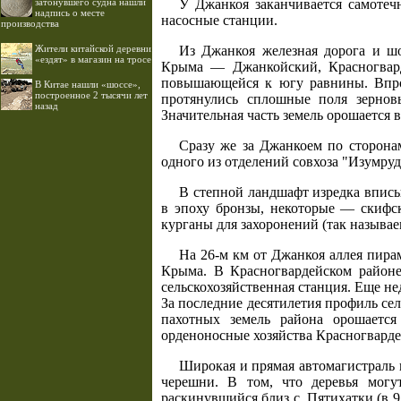
затонувшего судна нашли
У Джанкоя заканчивается самотеч
надпись о месте
насосные станции.
производства
Жители китайской деревни
Из Джанкоя железная дорога и шо
«ездят» в магазин на тросе
Крыма — Джанкойский, Красногвард
повышающейся к югу равнины. Впроч
В Китае нашли «шоссе»,
построенное 2 тысячи лет
протянулись сплошные поля зернов
назад
Значительная часть земель орошается
Сразу же за Джанкоем по сторона
одного из отделений совхоза "Изумруд
В степной ландшафт изредка впис
в эпоху бронзы, некоторые — скифс
курганы для захоронений (так назыв
На 26-м км от Джанкоя аллея пира
Крыма. В Красногвардейском районе 
сельскохозяйственная станция. Еще не
За последние десятилетия профиль сел
пахотных земель района орошается
орденоносные хозяйства Красногварде
Широкая и прямая автомагистраль и
черешни. В том, что деревья могу
раскинувшийся близ с. Пятихатки (в 9 