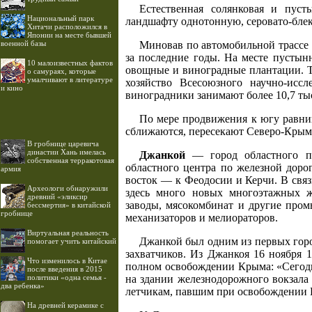
Естественная солянковая и пуст
Национальный парк
ландшафту однотонную, серовато-блек
Хитачи расположился в
Японии на месте бывшей
военной базы
Миновав по автомобильной трассе
за последние годы. На месте пусты
10 малоизвестных фактов
овощные и виноградные плантации. То
о самураях, которые
умалчивают в литературе
хозяйство Всесоюзного научно-исс
и кино
виноградники занимают более 10,7 ты
По мере продвижения к югу равни
сближаются, пересекают Северо-Крым
В гробнице царевича
династии Хань имелась
Джанкой
— город областного по
собственная терракотовая
областного центра по железной доро
армия
восток — к Феодосии и Керчи. В свя
Археологи обнаружили
здесь много новых многоэтажных ж
древний «эликсир
заводы, мясокомбинат и другие пром
бессмертия» в китайской
гробнице
механизаторов и мелиораторов.
Виртуальная реальность
Джанкой был одним из первых город
помогает учить китайский
захватчиков. Из Джанкоя 16 ноября 1
Что изменилось в Китае
полном освобождении Крыма: «Сегодн
после введения в 2015
политики «одна семья -
на здании железнодорожного вокзала
два ребенка»
летчикам, павшим при освобождении 
На древней керамике с