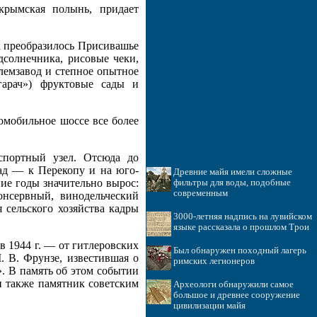
 крымская полынь, придает
к преобразилось Присивашье
солнечника, рисовые чеки,
племзавод и степное опытное
агарач») фруктовые сады и
омобильное шоссе все более
спортный узел. Отсюда до
пад — к Перекопу и на юго-
Древние майя имели сложные
ие годы значительно вырос:
фильтры для воды, подобные
современным
нсервный, винодельческий
 сельского хозяйства кадры
3000-летняя надпись на лувийском
языке рассказала о прошлом Трои
в 1944 г. — от гитлеровских
Был обнаружен походный лагерь
. В. Фрунзе, известившая о
римских легионеров
 В память об этом событии
н также памятник советским
Археологи обнаружили самое
большое и древнее сооружение
цивилизации майя