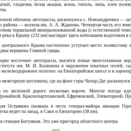
атый, гледичия, белая акация, ясень, тополь, липа, клен поле
оты.
очной обочины автотрассы, раскинулось с. Новоандреевка — це
 района — колхоза им. А. А. Жданова. Четвертая часть его зем
точник термальной минерализованной воды (с естественной темп
я река в Крыму (232 км) выглядит здесь небольшим водотоком в 
а центрального Крыма постепенно уступает место холмистому 
идны вершины Главной гряды.
рке восточнее автотрассы, высятся новые многоэтажные кор
ститута им. М. И. Калинина в окружении опытных полей, сад
 железнодорожное полотно: на Евпаторийское шоссе и в аэропо
в межгорную котловину, где на фоне горы Чатыр-Даг раскинулс
по железной дороге несколько короче. Многие поезда иду
рожайной, Краснопартизанской, Ефремовской, Элеваторной, Пр
я Остряково (названа в честь генерал-майора авиации Гер
тка ведет па запад, в Саки и Евпаторию (58 км).
я станция Битумная. Это уже пригород областного центра.