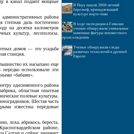
оду в канал подают мощные
В Перу нашли 3800-летний
барельеф, принадлежащий
культуре норте-чико
и административных района
я степная даль постепенно
В ходе экспедиции в Гималаи
юду на десятки километров
ученые обнаружили уникальные
чных культур, лесополосы.
каменные фигуры неизвестного
происхождения
Ученые обнаружили следы
отных домов — это усадьба
развитых технологий в древней
ная станция.
Европе
ольшинство их насыпано еще
 нередко использовали эти
нными «бабами».
центру одноименного района
абрика, областная опытная
хнические полевые культуры.
виноградников. Шестая часть
Крыма известны передовые
и, лоха, абрикоса, береста,
расногвардейском районе,
еки Салгир и сейчас занимает