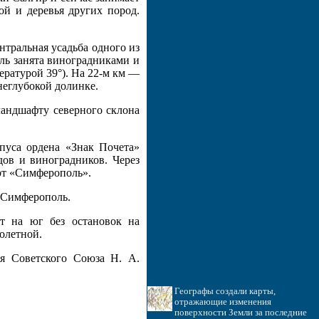
вой и деревья других пород.
нтральная усадьба одного из
ель занята виноградниками и
ературой 39°). На 22-м км —
неглубокой долинке.
ландшафту северного склона
пуса ордена «Знак Почета»
ов и виноградников. Через
рт «Симферополь».
я Симферополь.
т на юг без остановок на
олетной.
оя Советского Союза Н. А.
Географы создали карты,
отражающие изменения
поверхности Земли за последние