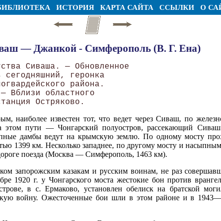
БИБЛИОТЕКА
ИСТОРИЯ
КАРТА САЙТА
ССЫЛКИ
О СА
ваш — Джанкой - Симферополь (В. Г. Ена)
ства Сиваша. — Обновленное 

 сегодняшний, геронка 

огвардейского района. 

— Вблизи областного 

ым, наиболее известен тот, что ведет через Сиваш, по желез
на этом пути — Чонгарский полуостров, рассекающий Сиваш
пные дамбы ведут на крымскую землю. По одному мосту прох
ю 1399 км. Несколько западнее, по другому мосту и насыпным
ороге поезда (Москва — Симферополь, 1463 км).
аком запорожским казакам и русским воинам, не раз соверша
ре 1920 г. у Чонгарского моста жестокие бон против вранге
рове, в с. Ермаково, установлен обелиск на братской моги
скую войну. Ожесточенные бои шли в этом районе и в 1943—