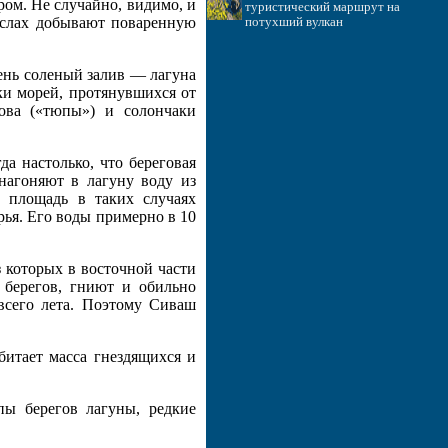
ром. Не случайно, видимо, и
туристический маршрут на
ыслах добывают поваренную
потухший вулкан
ень соленый залив — лагуна
ки морей, протянувшихся от
рова («тюпы») и солончаки
а настолько, что береговая
нагоняют в лагуну воду из
о площадь в таких случаях
рья. Его воды примерно в 10
з которых в восточной части
у берегов, гниют и обильно
всего лета. Поэтому Сиваш
битает масса гнездящихся и
ы берегов лагуны, редкие