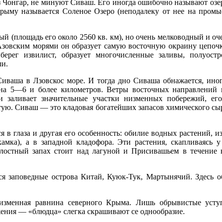
з Чонгар, не минуют Сиваш. Его иногда ошибочно называют озе
Крыму называется Соленое Озеро (неподалеку от нее на пром
й (площадь его около 2560 кв. км), но очень мелководный и оч
Азовским морями он образует самую восточную окраину цепоч
берег извилист, образует многочисленные заливы, полуост
ли.
иваша в Лзовскос море. И тогда дно Сиваша обнажается, иногд
 на 5—6 и более километров. Ветры восточных направлений 
и заливает значительные участки низменных побережий, ег
тую. Сиваш — это кладовая богатейших запасов химического сы
я в глаза и другая его особенность: обилие водных растений, и
камка), а в западной кладофора. Эти растения, скапливаясь 
лостный запах стоит над лагуной и Присивашьем в течение 
ся заповедные острова Китай, Куюк-Тук, Мартынячий. Здесь о
изменная равнина северного Крыма. Лишь обрывистые уступ
ения — «блюдца» слегка скрашивают се однообразие.