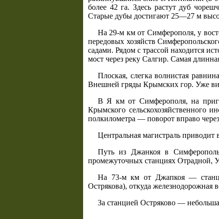
более 42 га. Здесь растут дуб чорешч
Старые дубы достигают 25—27 м выс
На 29-м км от Симферополя, у вост
передовых хозяйств Симферопольского
садами. Рядом с трассой находится ис
мост через реку Салгир. Самая длинна
Плоская, слегка волнистая равнин
Внешней гряды Крымских гор. Уже в
В Я км от Симферополя, на приго
Крымского сельскохозяйственного ин
полкилометра — поворот вправо через
Центральная магистраль приводит 
Путь из Джанкоя в Симферополь 
промежуточных станциях Отрадной, У
На 73-м км от Джапкоя — станци
Острякова), откуда железнодорожная ве
За станцией Остряково — небольша