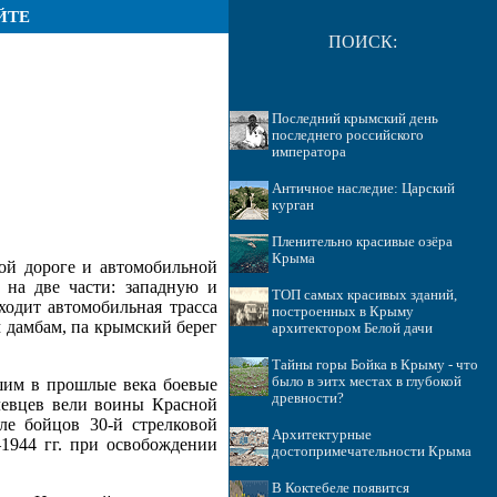
ЙТЕ
ПОИСК:
Последний крымский день
последнего российского
императора
Античное наследие: Царский
курган
Пленительно красивые озёра
Крыма
ной дороге и автомобильной
 на две части: западную и
ТОП самых красивых зданий,
одит автомобильная трасса
построенных в Крыму
 дамбам, па крымский берег
архитектором Белой дачи
Тайны горы Бойка в Крыму - что
было в эитх местах в глубокой
вшим в прошлые века боевые
древности?
левцев вели воины Красной
ле бойцов 30-й стрелковой
Архитектурные
1944 гг. при освобождении
достопримечательности Крыма
В Коктебеле появится