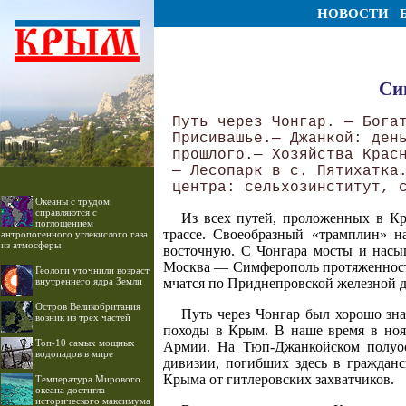
НОВОСТИ
Си
 Путь через Чонгар. — Богат
 Присивашье.— Джанкой: день
 прошлого.— Хозяйства Красн
 — Лесопарк в с. Пятихатка.
Океаны с трудом
справляются с
Из всех путей, проложенных в Кр
поглощением
трассе. Своеобразный «трамплин» 
антропогенного углекислого газа
из атмосферы
восточную. С Чонгара мосты и насы
Москва — Симферополь протяженность
Геологи уточнили возраст
внутреннего ядра Земли
мчатся по Приднепровской железной д
Остров Великобритания
Путь через Чонгар был хорошо зн
возник из трех частей
походы в Крым. В наше время в нояб
Топ-10 самых мощных
Армии. На Тюп-Джанкойском полуост
водопадов в мире
дивизии, погибших здесь в граждан
Крыма от гитлеровских захватчиков.
Температура Мирового
океана достигла
исторического максимума