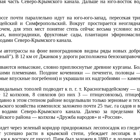
ная часть Северо-Крымского канала. Дальше на юго-восток в
ссе почти параллельно идут на юго-юго-запад, пересекая тр
ейский и Симферопольский. Вокруг простирается неоглядна
ем, для этих мест понятие степь сейчас весьма условно: вс
ых, виноградники, фруктовые сады, плантации эфирномасли
 водами Северо-Крымского канала.
м автотрассы на фоне виноградников видны ряды новых добр
ный"). В 12 км от Джанкоя у дороги расположена бензозаправоч
ываются невысокие, словно приплюснутые древние курганы. Б
кими племенами. Поздние кочевники — печенеги, половцы —
аемые впускные погребения) и украшали их надгробиями — каме
мидальных тополей подводит к п. г. т. Красногвардейскому — 
12 колхозов, 8 совхозов (из них 3 — птицесовхозы), птицеф
давно в этом степном районе возделывали только зерновые и те
ьского хозяйства изменился: заложено почти 25 тыс. га садов и 
 водами Северо-Крымского канала. Далеко за пределами 
йского района — колхозы «Дружба народов» и «Россия».
дет через зеленый коридор придорожных лесопосадок из гледичи
т успешно расти в крымской степи, убеждает лесопарк в К
км к востоку от шоссе). Парк был заложен в 1880 г. в долине р