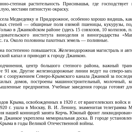
ынно-степная растительность Присивашья, где господствует
лую, местами пятнистую окраску.
 села Медведевку и Придорожное, особенно хорошо видишь, ка
нных степей — обширные поля озимой пшеницы, кукурузы, под
лько в Джаикойском районе (здесь 15 совхозов, 10 колхозов, 
ледовательского института виноделия и виноградарства «М
с. га. Около половины пахотных земель — поливные.
на постепенно повышается. Железнодорожная магистраль и авт
ский капал и приводят к городу Джанкою.
дчинения, центр большого степного района, важный тран
ге 91 км. Другие железнодорожные линии ведут на северо-за
зи с сооружением Северо-Крымского канала Джанкой за последн
илых домов, построены машиностроительный, молочный, ко
ышленные предприятия. Учебные заведения города готовят для
ов Крыма, освобожденных в 1920 г. от врангелевских войск и 
920 г. ушла в Москву, В. И. Ленину, знаменитая телеграмма М
я нашей конницей занята Керчь. Южный фронт ликвидирован».
 в Джанкое укреплена мемориальная доска. В городе установле
Крыма в годы Великой Отечественной войны.