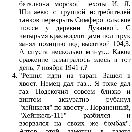
батальона морской пехоты И. Л.
Шипаева: с группой истребителей
танков перекрыть Симферопольское
шоссе у деревни Дуванкой. С
четырьмя краснофлотцами политрук
занял позицию под высоткой 104,3.
А спустя несколько минут... Какое
сражение разыгралось здесь в тот
день, 7 ноября 1941 г.?
"Решил идти на таран. Зашел в
хвост. Немец дал газ... Я тоже дал
газ. Подскочил совсем близко и
винтом аккуратно рубанул
"хейнкеля" по хвосту... Пораненный,
"Хейнкель-111" разбился и
взорвался на своих же бомбах".
Автор этой заметки в газете