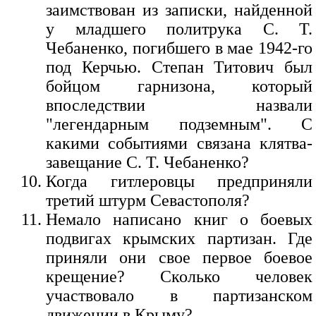
заимствован из записки, найденной
у младшего политрука С. Т.
Чебаненко, погибшего в мае 1942-го
под Керчью. Степан Титович был
бойцом гарнизона, который
впоследствии назвали
"легендарным подземным". С
какими событиями связана клятва-
завещание С. Т. Чебаненко?
Когда гитлеровцы предприняли
третий штурм Севастополя?
Немало написано книг о боевых
подвигах крымских партизан. Где
приняли они свое первое боевое
крещение? Сколько человек
участвовало в партизанском
движении в Крыму?