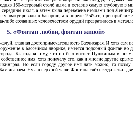
одняв 160-метровый столб дыма и оставив самую глубокую в ми
о середины июля, а затем была перевезена немцами под Ленингр
ку эвакуировали в Баварию, а в апреле 1945-го, при приближе
да-либо созданных человечеством орудий превратилось в металл
5. «Фонтан любви, фонтан живой»
жалуй, главная достопримечательность Бахчисарая. И хотя сам по
ооружение в Бассейном дворике, имеется подобный фонтан во д
 города. Благодаря тому, что он был воспет Пушкиным в поэм
ь собственное имя, хотя поначалу его, как и многие другие крым
шкинград. Но если городу другое имя дать можно, то поэму 
Бахчисараем. Ну а в верхней чаше Фонтана слёз всегда лежат две