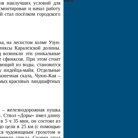
ния наилучших условий для
смонтирован и начал работу
й стал посёлком городского
на, на лесистом холме Узун-
инксы Каралезской долины.
д возникли эти уникальные
 сфинксов. При этом стоит
ающий из воды, становится
у индейца-майя. Отдельные
онечная скала, Чуюн-Кая –
самых красивых ландшафтных
ы – железнодорожная пушка
и. Ствол «Доры» имел длину
в 5 ч 35 мин, он состоял из
 до цели в 25 км (с помощью
лся чудовищным грохотом и
летели стекла. Снаряд упал