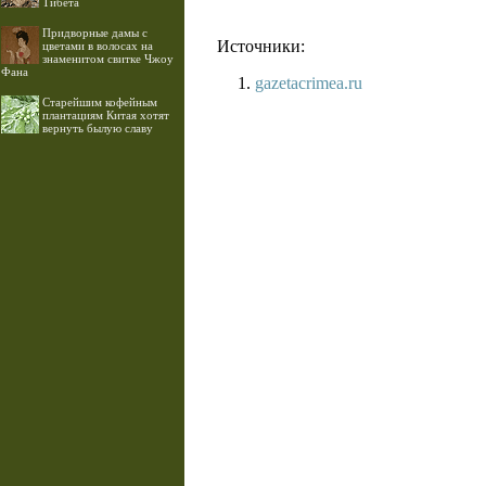
Тибета
Придворные дамы с
Источники:
цветами в волосах на
знаменитом свитке Чжоу
Фана
gazetacrimea.ru
Старейшим кофейным
плантациям Китая хотят
вернуть былую славу