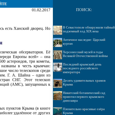
ЙТЕ
ПОИСК:
01.02.2017
В Севастополе обнаружили тайный
есь есть Ханский дворец. Но
подземный ход XIX века
Античное наследие: Царский
я
курган
зическая обсерватория. Её
Херсонесский музей в годы
Великой Отечественной войны
впереди Европы всей» – она
500 астероидов, три кометы,
Последний крымский день
 названы в честь крымчан:
последнего российского
шое число телескопов среди
императора
им. Г. А. Шайна – один из
стран СНГ. Этот телескоп
Десять удивительных храмов
танций (АМС), запущенных к
Крыма
Никитский ботанический сад
приютил первого крымского
динозавра
ных пунктов Крыма (в книге
Пленительно красивые озёра
иболее удалённое от других
Крыма