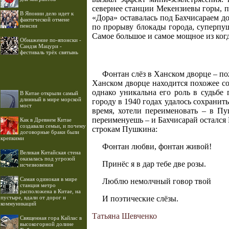
севернее станции Мекензиевы горы, п
В Японии дело идет к
«Дора» оставалась под Бахчисараем д
фактической отмене
по прорыву блокады города, суперпуш
пенсии
Самое большое и самое мощное из ког
Обнажение по-японски -
Сандзя Мацури -
фестиваль трёх святынь
Фонтан слёз в Ханском дворце – по
Ханском дворце находится похожее с
однако уникальна его роль в судьбе
В Китае открыли самый
длинный в мире морской
городу в 1940 годах удалось сохранит
мост
время, хотели переименовать – в Пу
переименуешь – и Бахчисарай остался 
Как в Древнем Китае
создавали семьи, и почему
строкам Пушкина:
договорные браки были
крепкими
Фонтан любви, фонтан живой!
Великая Китайская стена
оказалась под угрозой
Принёс я в дар тебе две розы.
исчезновения
Самая одинокая в мире
Люблю немолчный говор твой
станция метро
расположена в Китае, на
пустыре, вдали от дорог и
И поэтические слёзы.
коммуникаций
Татьяна Шевченко
Священная гора Кайлас в
высокогорной долине