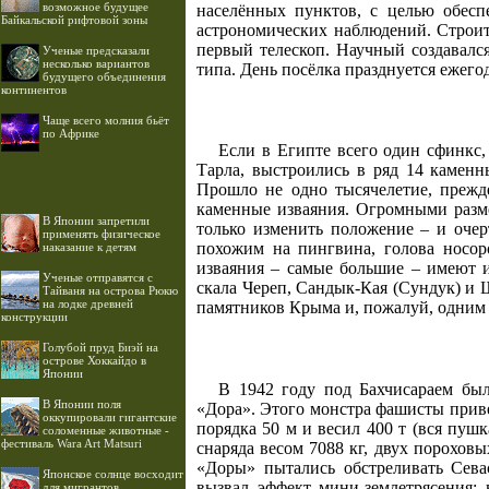
возможное будущее
населённых пунктов, с целью обес
Байкальской рифтовой зоны
астрономических наблюдений. Строите
первый телескоп. Научный создавалс
Ученые предсказали
несколько вариантов
типа. День посёлка празднуется ежего
будущего объединения
континентов
Чаще всего молния бьёт
по Африке
Если в Египте всего один сфинкс, 
Тарла, выстроились в ряд 14 каменн
Прошло не одно тысячелетие, прежд
каменные изваяния. Огромными разм
В Японии запретили
только изменить положение – и оче
применять физическое
похожим на пингвина, голова носор
наказание к детям
изваяния – самые большие – имеют и
Ученые отправятся с
скала Череп, Сандык-Кая (Сундук) и
Тайваня на острова Рюкю
на лодке древней
памятников Крыма и, пожалуй, одним
конструкции
Голубой пруд Биэй на
острове Хоккайдо в
Японии
В 1942 году под Бахчисараем бы
В Японии поля
«Дора». Этого монстра фашисты приве
оккупировали гигантские
порядка 50 м и весил 400 т (вся пушк
соломенные животные -
фестиваль Wara Art Matsuri
снаряда весом 7088 кг, двух пороховы
«Доры» пытались обстреливать Сева
Японское солнце восходит
вызвал эффект мини-землетрясения: 
для мигрантов