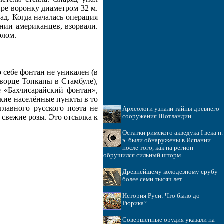
ре воронку диаметром 32 м.
ад. Когда началась операция
нии американцев, взорвали.
олом.
 себе фонтан не уникален (в
ворце Топкапы в Стамбуле),
е «Бахчисарайский фонтан»,
ские населённые пункты в то
главного русского поэта не
Археологи узнали тайны древнего
сооружения Шотландии
 свежие розы. Это отсылка к
Остатки римского акведука I века н.
э. были обнаружены в Испании
после того, как на регион
обрушился сильный шторм
Древнейшему колодезному срубу
более семи тысяч лет
История Руси: Что было до
Рюрика?
Совершенные орудия указали на