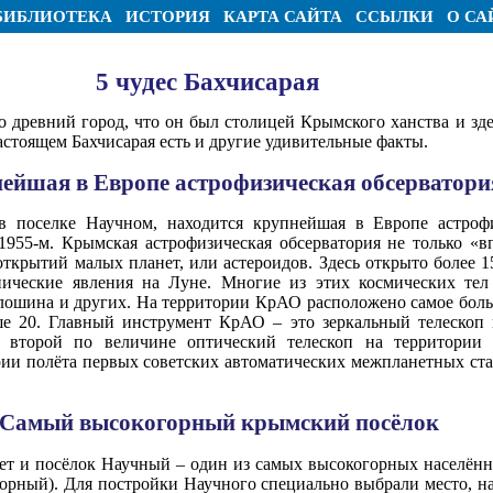
БИБЛИОТЕКА
ИСТОРИЯ
КАРТА САЙТА
ССЫЛКИ
О СА
5 чудес Бахчисарая
о древний город, что он был столицей Крымского ханства и зд
настоящем Бахчисарая есть и другие удивительные факты.
нейшая в Европе астрофизическая обсерватори
в поселке Научном, находится крупнейшая в Европе астрофи
1955-м. Крымская астрофизическая обсерватория не только «
ткрытий малых планет, или астероидов. Здесь открыто более 1
нические явления на Луне. Многие из этих космических тел
олошина и других. На территории КрАО расположено самое боль
 20. Главный инструмент КрАО – это зеркальный телескоп 
 второй по величине оптический телескоп на территории 
ории полёта первых советских автоматических межпланетных с
 Самый высокогорный крымский посёлок
ет и посёлок Научный – один из самых высокогорных населён
орный). Для постройки Научного специально выбрали место, на