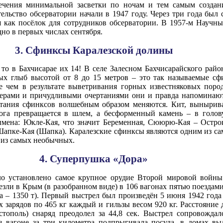
печения минимальной засветки по ночам и тем самым созда
льство обсерватории начали в 1947 году. Через три года был 
я как посёлок для сотрудников обсерватории. В 1957-м Научны
дно в первых числах сентября.
3. Сфинксы Каралезской долины
то в Бахчисарае их 14! В селе Залесном Бахчисарайского райо
ых глыб высотой от 8 до 15 метров – это так называемые сф
е чем в результате выветривания горных известняковых поро
ерами и причудливыми очертаниями они и правда напоминают
ртания сфинксов волшебным образом меняются. Кит, вынырив
ога превращается в шлем, а бесформенный камень – в голов
мена: Юкле-Кая, что значит Беременная, Сююрю-Кая – Острок
 Шапке-Кая (Шапка). Каралезские сфинксы являются одним из 
 из самых необычных.
4. Суперпушка «Дора»
ло установлено самое крупное орудие Второй мировой войн
зли в Крым (в разобранном виде) в 106 вагонах пятью поездам
а – 1350 т). Первый выстрел был произведён 5 июня 1942 года 
х зарядов по 465 кг каждый и гильзы весом 920 кг. Расстояние
стополь) снаряд преодолел за 44,8 сек. Выстрел сопровожда
в вагоне за три километра подпрыгивала посуда, в домах вы