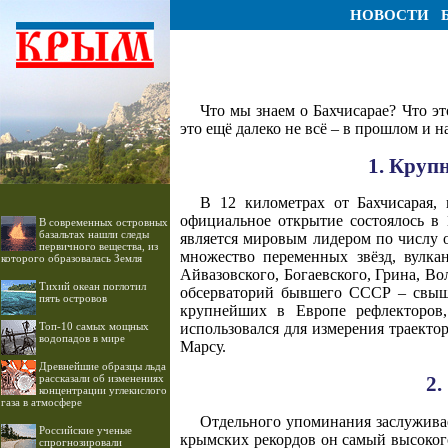
НОВОСТИ
Что мы знаем о Бахчисарае? Что эт
это ещё далеко не всё – в прошлом и 
1. Круп
В 12 километрах от Бахчисарая, 
официальное открытие состоялось в 
В современных островных
базальтах нашли следы
является мировым лидером по числу о
первичного вещества, из
множество переменных звёзд, вулка
которого образовалась Земля
Айвазовского, Богаевского, Грина, В
Тихий океан поглотил
обсерваторий бывшего СССР – свыше
пять островов
крупнейших в Европе рефлекторов,
Топ-10 самых мощных
использовался для измерения траект
водопадов в мире
Марсу.
Древнейшие образцы льда
рассказали об изменениях
2.
концентрации углекислого
газа в атмосфере
Отдельного упоминания заслужива
Российские ученые
крымских рекордов он самый высоког
спрогнозировали