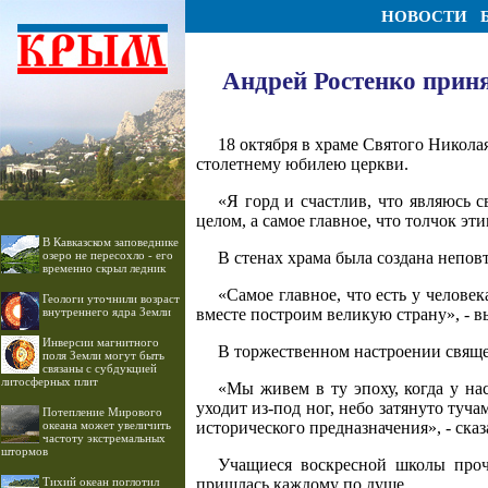
НОВОСТИ
Андрей Ростенко приня
18 октября в храме Святого Никол
столетнему юбилею церкви.
«Я горд и счастлив, что являюсь 
целом, а самое главное, что толчок эт
В Кавказском заповеднике
озеро не пересохло - его
В стенах храма была создана непов
временно скрыл ледник
«Самое главное, что есть у человек
Геологи уточнили возраст
внутреннего ядра Земли
вместе построим великую страну», - 
Инверсии магнитного
В торжественном настроении свящ
поля Земли могут быть
связаны с субдукцией
литосферных плит
«Мы живем в ту эпоху, когда у на
уходит из-под ног, небо затянуто ту
Потепление Мирового
океана может увеличить
исторического предназначения», - ск
частоту экстремальных
штормов
Учащиеся воскресной школы проч
Тихий океан поглотил
пришлась каждому по душе.