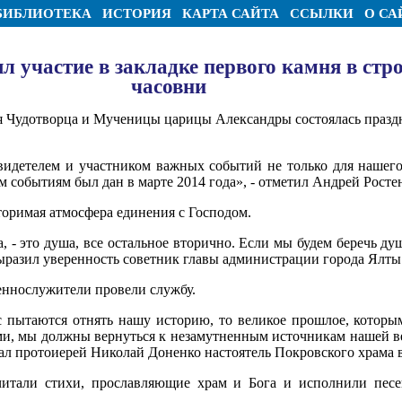
БИБЛИОТЕКА
ИСТОРИЯ
КАРТА САЙТА
ССЫЛКИ
О СА
л участие в закладке первого камня в стр
часовни
ая Чудотворца и Мученицы царицы Александры состоялась празд
свидетелем и участником важных событий не только для нашего
им событиям был дан в марте 2014 года», - отметил Андрей Росте
торимая атмосфера единения с Господом.
а, - это душа, все остальное вторично. Если мы будем беречь ду
выразил уверенность советник главы администрации города Ялт
еннослужители провели службу.
с пытаются отнять нашу историю, то великое прошлое, которы
чами, мы должны вернуться к незамутненным источникам нашей 
азал протоиерей Николай Доненко настоятель Покровского храма
итали стихи, прославляющие храм и Бога и исполнили песе