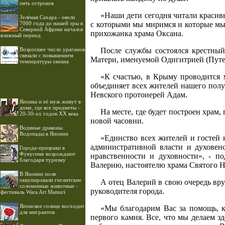
пять островов
«Наши дети сегодня читали красивы
Зелёная Сахара - около
7000 года до нашей эры в
с которыми мы миримся и которые мы
Северной Африке начался
прихожанка храма Оксана.
влажный период
Возросшее число ураганов
После службы состоялся крестный
связали с повышением
Матери, именуемой Одигитрией (Путе
температуры океана
«К счастью, в Крыму проводится м
объединяет всех жителей нашего полу
Невского протоиерей Адам.
Японка и её муж живут в
доме, где все предметы –
На месте, где будет построен храм
20-30-хх годов XX века
новой часовни.
Водяные драконы.
Водопады в Японии
«Единство всех жителей и гостей 
административной власти и духовен
Города-призраки в
Фукусиме возрождают
нравственности и духовности», - по
благодаря туризму
Валерию, настоятелю храма Святого 
В Японии поля
оккупировали гигантские
А отец Валерий в свою очередь вр
соломенные животные -
руководителя города.
фестиваль Wara Art Matsuri
Японское солнце восходит
«Мы благодарим Вас за помощь, к
для мигрантов
первого камня. Все, что мы делаем зд