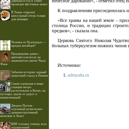
небесное дарование», - отметил отец 
Дважды в год в Токио
проводят фестиваль кукол
К поздравлениям присоединилась и 
В Токио откроют
капсульный отель только
для женщин
«Все храмы на нашей земле – приз
столица России, и традиции строит
предков», - сказала она.
Церковь Святого Николая Чудотво
Человек из Хуалундун —
больных туберкулезом нижних чинов и
предок китайцев?
Придворные дамы с
цветами в волосах на
знаменитом свитке Чжоу
Фана
Источники:
Забытая история: первый
admyalta.ru
запретный город в Пекине
Самая одинокая в мире
станция метро
расположена в Китае, на
пустыре, вдали от дорог и
коммуникаций
Дворец Потала -
огромный религиозно-
административный
комплекс в Лхасе
КНР готовит отмену всех
ограничений