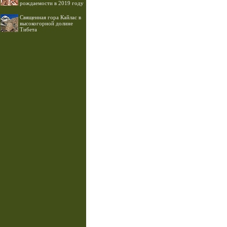
рождаемости в 2019 году
Священная гора Кайлас в
высокогорной долине
Тибета