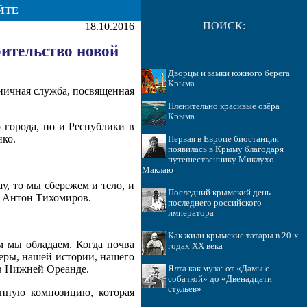
ЙТЕ
ПОИСК:
18.10.2016
оительство новой
Дворцы и замки южного берега
Крыма
ничная служба, посвященная
Пленительно красивые озёра
Крыма
 города, но и Республики в
нко.
Первая в Европе биостанция
появилась в Крыму благодаря
путешественнику Миклухо-
Маклаю
шу, то мы сбережем и тело, и
Последний крымский день
ы Антон Тихомиров.
последнего российского
императора
Как жили крымские татары в 20-х
м мы обладаем. Когда почва
годах ХХ века
веры, нашей истории, нашего
 в Нижней Ореанде.
Ялта как муза: от «Дамы с
собачкой» до «Двенадцати
стульев»
нную композицию, которая