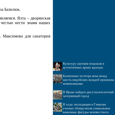
на Базилюк.
вляемся. Ялта – дворянская
 честью нести знамя наших
. Максимова для санатория
Культуру ацтеков показали в
аутентичных ярких красках
Казненные полтора века назад
шесть индейских вождей признаны
невиновными
В Ираке найден двухтысячелетний
затерянный город
В ходе экспедиции в Гималаи
ученые обнаружили уникальные
каменные фигуры неизвестного