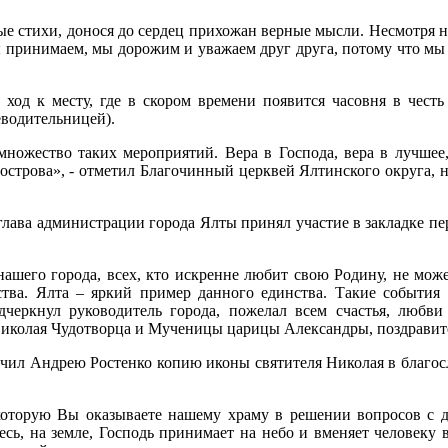
е стихи, донося до сердец прихожан верные мысли. Несмотря на
 принимаем, мы дорожим и уважаем друг друга, потому что мы 
 ход к месту, где в скором времени появится часовня в чес
водительницей).
ножество таких мероприятий. Вера в Господа, вера в лучшее,
острова», - отметил Благочинный церквей Ялтинского округа, 
, глава администрации города Ялты принял участие в закладке пе
нашего города, всех, кто искренне любит свою Родину, не може
ства. Ялта – яркий пример данного единства. Такие события
дчеркнул руководитель города, пожелал всем счастья, любви
Николая Чудотворца и Мученицы царицы Александры, поздравит
учил Андрею Ростенко копию иконы святителя Николая в благос
оторую Вы оказываете нашему храму в решении вопросов с д
есь, на земле, Господь принимает на небо и вменяет человеку в