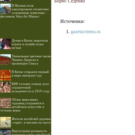
Борис Седенко
В Японии поля
оккупировали гигантские
соломенные животные -
фестиваль Wara Art Matsuri
Источники:
gazetacrimea.ru
Детям в Китае запретили
играть в онлайн-игры
ночью
Уникальные цветные скалы
Чжанъе Данксиа в
провинции Ганьсу
В Китае открылся первый
в мире интернет-суд
КНР готовит отмену всех
ограничений
рождаемости в 2019 году
Облик звероликих
чудовищ сохранялся в
китайском искусстве в
течение веков
Жители китайской деревни
«ездят» в магазин на тросе
Виртуальная реальность
помогает учить китайский