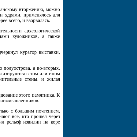
сманскому вторжению, можно
и ядрами, применялось для
ее всего, и взорвалась.
тельности археологической
нами художников, а также
дчеркнул куратор выставки,
 полуострова, а во-вторых,
ализируются в том или ином
онительные стены, и жилая
.
едование этого памятника. К
единомышленников.
лько с большим почтением,
нают все, кто прошёл через
ил рельеф извилин на коре