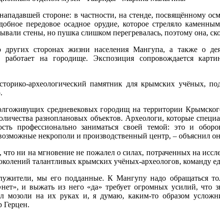
нападавшей стороне: в частности, на стенде, посвящённому о
обное передовое осадное орудие, которое стреляло каменным
ывали стены, но пушка слишком перегревалась, поэтому она, скор
о других сторонах жизни населения Мангупа, а также о дея
д работает на городище. Экспозиция сопровождается карти
историко-археологический памятник для крымских учёных, по
.
долгоживущих средневековых городищ на территории Крымского
количества разноплановых объектов. Археологи, которые специ
ость профессионально заниматься своей темой: это и обор
евозможные некрополи и производственный центр, – объяснил он
что ни на мгновение не пожалел о силах, потраченных на иссл
поколений талантливых крымских учёных-археологов, команду 
лужители, мы его подданные. К Мангупу надо обращаться то
нет», и выжать из него «да» требует огромных усилий, что з
 мозоли на их руках и, я думаю, каким-то образом усложн
р Герцен.