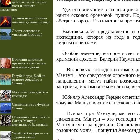
действительно твердое,
хотя и немного
Уделено внимание в экспозиции и 
пластичное
найти осколок бронзовой пушки. Под
Ученый назвал 5 самых
обстрела города. Его выстрелы пролам
опасных вулканов в мире
Десять островов c
Выставка даёт представление и 
уникальной формой
экспедиции, которая из года в го
видеоматериалами.
Особое значение, которое имеет 
крымский археолог Валерий Науменко
В Японии запретили
применять физическое
наказание к детям
– Во-первых, это одно из самых 
Мангуп – это средоточие огромного 
Голубой пруд Биэй на
острове Хоккайдо в
направлении, могут найти возможн
Японии
застройка, и храмовые комплексы, вс
Малоизвестные факты о
камикадзе
Юбиляр Александр Герцен отметил, 
тому же Мангуп воспитал несколько 
Священная гора Фудзи в
Японии
– Все мы при Мангупе, мы его с
Обнажение по-японски -
уважением. Мангуп – это господин «
Сандзя Мацури -
Мангупскую экспедицию. Он оставил
фестиваль трёх святынь
головного мозга, – пошутил Александ
Четвёртый штурм — он
трудный самый