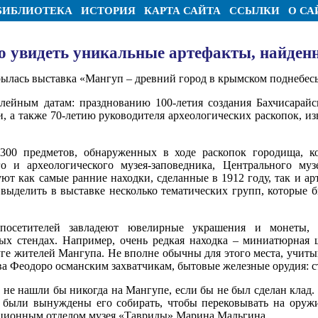
БИБЛИОТЕКА
ИСТОРИЯ
КАРТА САЙТА
ССЫЛКИ
О СА
 увидеть уникальные артефакты, найден
ылась выставка «Мангуп – древний город в крымском поднебесь
лейным датам: празднованию 100-летия создания Бахчисарайск
 а также 70-летию руководителя археологических раскопок, из
 300 предметов, обнаруженных в ходе раскопок городища, к
ого и археологического музея-заповедника, Центрального м
ют как самые ранние находки, сделанные в 1912 году, так и а
 выделить в выставке несколько тематических групп, которые 
 посетителей завладеют ювелирные украшения и монеты, 
х стендах. Например, очень редкая находка – миниатюрная ш
суге жителей Мангупа. Не вполне обычны для этого места, учи
а Феодоро османским захватчикам, бытовые железные орудия: ст
 не нашли бы никогда на Мангупе, если бы не был сделан клад. В
 были вынуждены его собирать, чтобы перековывать на оружи
ционным отделом музея «Тавриды» Марина Мальгина.