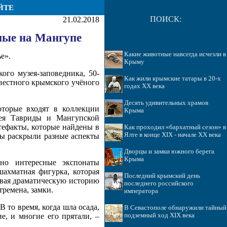
ЙТЕ
ПОИСК:
21.02.2018
ные на Мангупе
Какие животные навсегда исчезли в
е».
Крыму
ого музея-заповедника, 50-
Как жили крымские татары в 20-х
вестного крымского учёного
годах ХХ века
Десять удивительных храмов
оторые входят в коллекции
Крыма
узея Тавриды и Мангупской
ртефакты, которые найдены в
Как проходил «бархатный сезон» в
Ялте в конце XIX - начале XX века
бы раскрыли разные аспекты
Дворцы и замки южного берега
Крыма
но интересные экспонаты
ахматная фигурка, которая
Последний крымский день
тывая драматическую историю
последнего российского
ремена, замки.
императора
 то время, когда шла осада,
В Севастополе обнаружили тайный
е, и многие его прятали, –
подземный ход XIX века