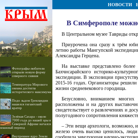
НОВОСТИ
В Симферополе можно
В Центральном музее Тавриды откр
Приурочена она сразу к трём юби
летию работы Мангупской экспедиции,
Александра Герцена.
На выставке представлено более
Фотографы-любители
Бахчисарайского историко-культурн
открыли новую форму
северного сияния
экспедиции. В экспозиции присутству
2015-16 годах. Организаторы решили
Температура Мирового
жизни средневекового городища.
океана достигла
исторического максимума
Безусловно, вниманием многих
Подо льдом Гренландии
расположены и на других выставочны
нашелся гигантский
кратер
свидетельствует о развлечениях и до
полугодового сопротивления княжеств
Зелёная Сахара - около
7000 года до нашей эры в
Северной Африке начался
– Эти вещи археологи, возможно, и
влажный период
железо очень высоко ценилось, люди
Внутреннее ядро Земли
сообщила заведующая научно-экспози