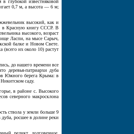
м в глубокой известняковой
гает 0,7 м, а высота — 6 м;
жжевельник высокий, как и
н в Красную книгу СССР. В
вельника высокого, возраст
чище Ласпи, на мысе Сарыч,
кской балке и Новом Свете.
 (всего их около 10) растут
ись, до нашего времени все
что деревья-патриархи дуба
ков Южного берега Крыма: в
 Никитском саду.
горье, в районе с. Высокого
есов северного макросклона
сть ствола у земли больше 9
 дуба, росшее в долине реки
ный реликт, долговечное,