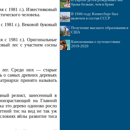
В Европе детей рождённых вне
брака больше, чем в браке
я с 1981 г.). Известняковый
В 1946 году Кенигсберг был
тического человека.
включен в состав СССР
с 1981 г.). Вековой буковый
Получение высшего образования в
США
я с 1981 г.). Оригинальные
Киноновинки о путешествиях
овый лес с участием сосны
2019-2020
0 лег. Среди них — старые
чь о самых древних деревьях
патриархи принято называть
ный реликт, занесенный в
роизрастающий на Главной
ка это дерево одиноко росло
етний тис на вид не так уж
условиях яйлы развитие тиса