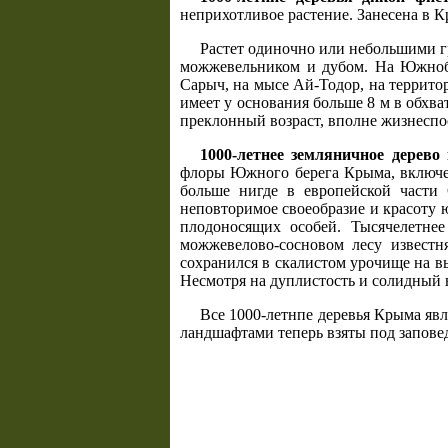
неприхотливое растение. Занесена в 
Растет одиночно или небольшими г
можжевельником и дубом. На Южнобе
Сарыч, на мысе Ай-Тодор, на террито
имеет у основания больше 8 м в обхва
преклонный возраст, вполне жизнеспо
1000-летнее земляничное дерево
флоры Южного берега Крыма, включен
больше нигде в европейской части
неповторимое своеобразие и красоту
плодоносящих особей. Тысячелетне
можжевелово-сосновом лесу известн
сохранился в скалистом урочище на вы
Несмотря на дуплистость и солидный в
Все 1000-летнпе деревья Крыма я
ландшафтами теперь взяты под запове