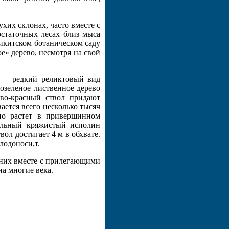
их склонах, часто вместе с
статочных лесах близ мыса
икитском ботаническом саду
е» дерево, несмотря на свой
 — редкий реликтовый вид
зеленое лиственное дерево
ово-красный ствол придают
ется всего несколько тысяч
но растет в привершинном
вольный кряжистый исполин
ол достигает 4 м в обхвате.
лодоноси,т.
них вместе с прилегающими
а многие века.