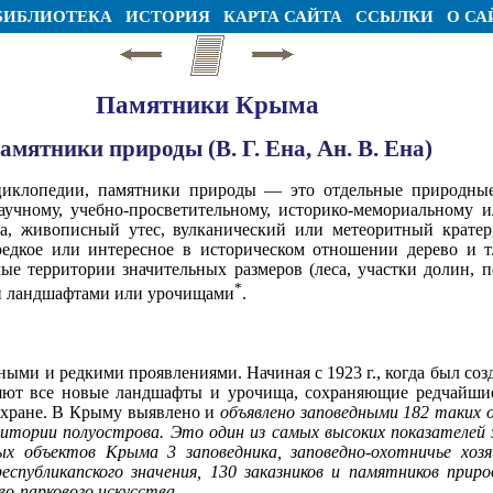
БИБЛИОТЕКА
ИСТОРИЯ
КАРТА САЙТА
ССЫЛКИ
О СА
Памятники Крыма
амятники природы (В. Г. Ена, Ан. В. Ена)
иклопедии, памятники природы — это отдельные природные
чному, учебно-просветительному, историко-мемориальному ил
а, живописный утес, вулканический или метеоритный кратер,
едкое или интересное в историческом отношении дерево и т.
ые территории значительных размеров (леса, участки долин, п
*
ми ландшафтами или урочищами
.
ыми и редкими проявлениями. Начиная с 1923 г., когда был соз
яют все новые ландшафты и урочища, сохраняющие редчайши
охране. В Крыму выявлено и
объявлено заповедными 182 таких 
рритории полуострова. Это один из самых высоких показателей
х объектов Крыма 3 заповедника, заповедно-охотничье хозя
республикапского значения, 130 заказников и памятников прир
во-паркового искусства
.