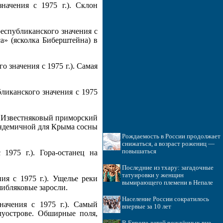
начения с 1975 г.). Склон
республиканского значения с
а» (ясколка Биберштейна) в
о значения с 1975 г.). Самая
бликанского значения с 1975
). Известняковый приморский
эндемичной для Крыма сосны
Рождаемость в России продолжает
снижаться, а возраст рожениц —
повышаться
1975 г.). Гора-останец на
Последние из тхару: загадочные
татуировки у женщин
ия с 1975 г.). Ущелье реки
вымирающего племени в Непале
ибляковые заросли.
Население России сократилось
начения с 1975 г.). Самый
впервые за 10 лет
луострове. Обширные поля,