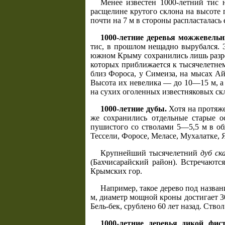
Менее известен 1000-летний тис 
расщелине крутого склона на высоте п
почти на 7 м в стороны распласталась
1000-летние деревья можжевельн
тис, в прошлом нещадно вырубался. 
южном Крыму сохранились лишь разре
которых приближается к тысячелетне
близ Фороса, у Симеиза, на мысах Ай
Высота их невелика — до 10—15 м, а 
на сухих оголенных известняковых ск
1000-летние дубы.
Хотя на протяже
же сохранились отдельные старые ос
пушистого со стволами 5—5,5 м в об
Тессели, Форосе, Меласе, Мухалатке,
Крупнейший тысячелетний
дуб ск
(Бахчисарайский район). Встречаютс
Крымских гор.
Например, такое дерево под назван
м, диаметр мощной кроны достигает 30
Бель-бек, срублено 60 лет назад. Ство
1000-летние деревья дикой фис