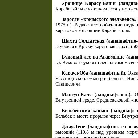
Урочище Карасу-Баши (ландша
Карабггяйлы с участком леса у истоко
Заросли «крымского эдельвейса»
1975 г.). Редкое местообитание под
карстовой котловине Караби-яйлы.
Шахта Солдатская (ландшафтно-г
глубокая я Крыму карстовая гаахта (50
Буковый лес на Агармыше (ланд
г.). Вековой буковый лес па самом се
Караул-Оба (ландшафтный).
Охран
массив (ископаемый риф) близ с. Нов
Станкевича.
Мангуп-Кале (ландшафтный).
Ох
Внутренней гряде. Средневековый «п
Бельбекский каньон (ландшафтн
Бельбек в месте прорыва через Внутр
Джау-Тепе (ландшафтно-геологич
высокий (119,8 м над уровнем моря
сложенные грязевой брекчией.