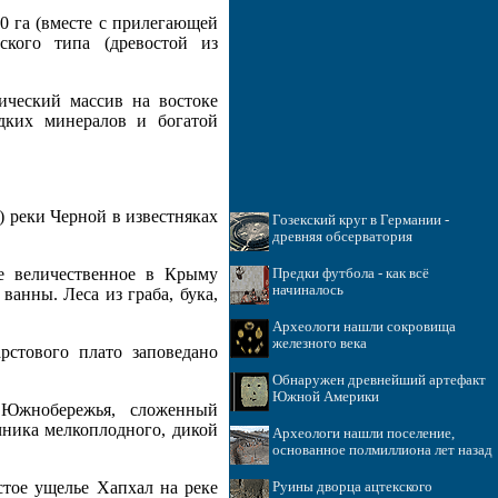
40 га (вместе с прилегающей
кого типа (древостой из
нический массив на востоке
ких минералов и богатой
а) реки Черной в известняках
Гозекский круг в Германии -
древняя обсерватория
ое величественное в Крыму
Предки футбола - как всё
начиналось
анны. Леса из граба, бука,
Археологи нашли сокровища
железного века
рстового плато заповедано
Обнаружен древнейший артефакт
Южной Америки
 Южнобережья, сложенный
ника мелкоплодного, дикой
Археологи нашли поселение,
основанное полмиллиона лет назад
истое ущелье Хапхал на реке
Руины дворца ацтекского