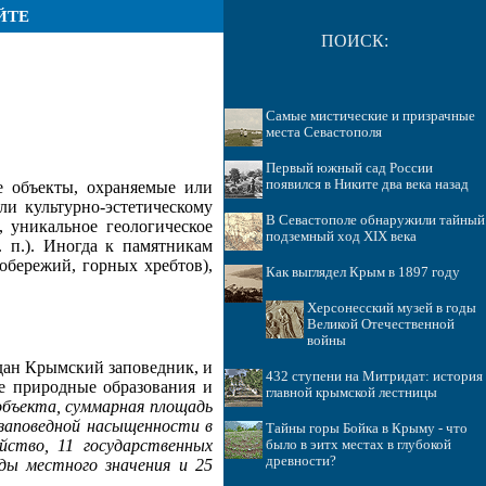
ЙТЕ
ПОИСК:
Самые мистические и призрачные
места Севастополя
Первый южный сад России
появился в Никите два века назад
 объекты, охраняемые или
и культурно-эстетическому
В Севастополе обнаружили тайный
 уникальное геологическое
подземный ход XIX века
 п.). Иногда к памятникам
обережий, горных хребтов),
Как выглядел Крым в 1897 году
Херсонесский музей в годы
Великой Отечественной
войны
дан Крымский заповедник, и
432 ступени на Митридат: история
е природные образования и
главной крымской лестницы
объекта, суммарная площадь
 заповедной насыщенности в
Тайны горы Бойка в Крыму - что
йство, 11 государственных
было в эитх местах в глубокой
древности?
оды местного значения и 25