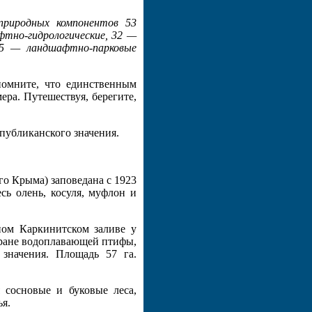
природных компонентов 53
фтно-гидрологические, 32 —
25 — ландшафтно-парковые
омните, что единственным
ра. Путешествуя, берегите,
публиканского значения.
го Крыма) заповедана с 1923
сь олень, косуля, муфлон и
ом Каркинитском заливе у
охране водоплавающей птифы,
значения. Площадь 57 га.
 сосновые и буковые леса,
я.