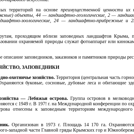
ных территорий на основе
преимущественной ценности их 
ксные) объекты, 44 — ландшафтно-геологические, 2 — ландша
ндшафтно-зоологические, 24 — ландшафтно-прибрежные и 
рутам, проходящим вблизи заповедных ландшафтов Крыма, п
ьзовании охраняемой природы служат фотоаппарат или кинокаме
е описание заповедников, заказников и памятников природы рес
ЯЙСТВО, ЗАПОВЕДНИКИ
дно-охотничье хозяйство.
Территория (центральная часть горно
 Охраняются буковые, сосновые, дубовые леса и обитающие зде
хозяйства — Лебяжьи острова.
Группа островов в мелководн
няются с 1949 г. В 197! г. на Международной конференции по 
рова отнесены к заповедным территориям международного 
ник.
Организован в 1973 г. Площадь 14 170 га. Охраняются
го-западной части Главной гряды Крымских гор и Южнобережь