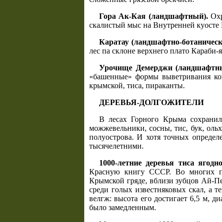
Гора Ак-Кая (ландшафтный).
Охр
скалистый мыс на Внутренней куосте К
Каратау (ландшафтно-ботаническ
лес па склоне верхнего плато Караби-
Урочище Демерджи (ландшафтны
«башенные» формы выветривания кон
крымской, тиса, пираканты.
ДЕРЕВЬЯ-ДОЛГОЖИТЕЛИ
В лесах Горного Крыма сохранил
можжевельники, сосны, тис, бук, оль
полуострова. И хотя точных определ
тысячелетними.
1000-летние деревья тиса ягодно
Красную книгу СССР. Во многих пу
Крымской гряде, вблизи зубцов Ай-Пе
среди голых известняковых скал, а 
велгж: высота его достигает 6,5 м, д
было замедленным.