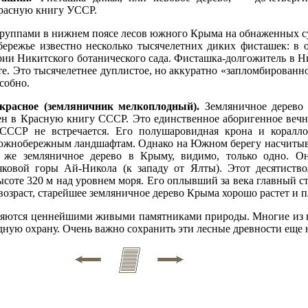
Красную книгу УССР.
руппами в нижнем поясе лесов южного Крыма на обнаженных сух
режье известно несколько тысячелетних диких фисташек: в о
рии Никитского ботанического сада. Фисташка-долгожитель в Н
те. Это тысячелетнее дуплистое, но аккуратно «запломбированно
собно.
 красное (земляничник мелкоплодный).
Земляничное дерево
 в Красную книгу СССР. Это единственное аборигенное вечно
 СССР не встречается. Его полушаровидная крона и коралл
 южнобережным ландшафтам. Однако на Южном берегу насчитыва
е же земляничное дерево в Крыму, видимо, только одно. О
яковой горы Ай-Никола (к западу от Ялты). Этот десятист
соте 320 м над уровнем моря. Его оплывший за века главный ств
озраст, старейшее земляничное дерево Крыма хорошо растет и п
вляются ценнейшими живыми памятниками природы. Многие из 
дную охрану. Очень важно сохранить эти лесные древности еще н