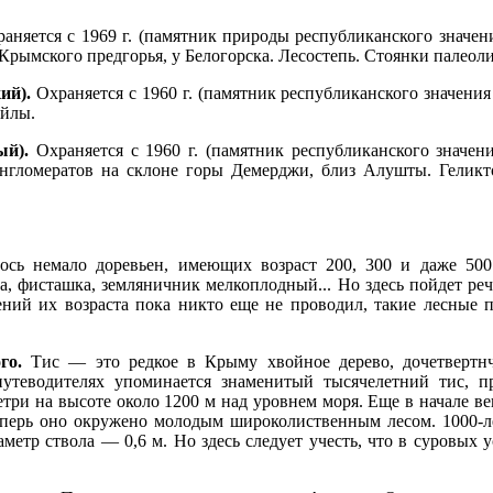
аняется с 1969 г. (памятник природы республиканского значени
рымского предгорья, у Белогорска. Лесостепь. Стоянки палеоли
ий).
Охраняется с 1960 г. (памятник республиканского значения 
яйлы.
й).
Охраняется с 1960 г. (памятник республиканского значени
гломератов на склоне горы Демерджи, близ Алушты. Геликт
ось немало доревьен, имеющих возраст 200, 300 и даже 50
ха, фисташка, земляничник мелкоплодный... Но здесь пойдет ре
ений их возраста пока никто еще не проводил, такие лесные 
го.
Тис — это редкое в Крыму хвойное дерево, дочетвертнч
теводителях упоминается знаменитый тысячелетний тис, п
три на высоте около 1200 м над уровнем моря. Еще в начале ве
теперь оно окружено молодым широколиственным лесом. 1000-л
иаметр ствола — 0,6 м. Но здесь следует учесть, что в суровых 