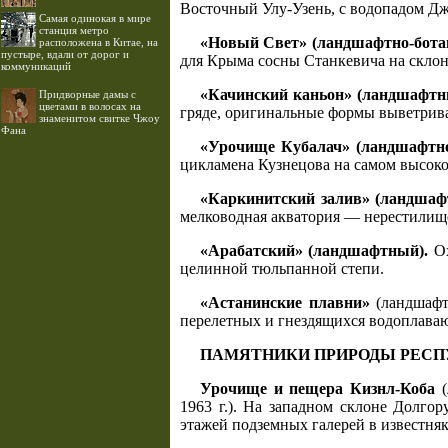
Восточный Улу-Узень, с водопадом Д
Самая одинокая в мире
станция метро
«Новый Свет» (ландшафтно-ботани
расположена в Китае, на
пустыре, вдали от дорог и
для Крыма сосны Станкевича на склон
коммуникаций
«Качинский каньон» (ландшафтн
Придворные дамы с
цветами в волосах на
гряде, оригинальные формы выветрива
знаменитом свитке Чжоу
Фана
«Урочище Кубалач» (ландшафтно
цикламена Кузнецова на самом высоко
«Каркинитский залив» (ландшафт
мелководная акватория — нерестилище
«Арабатский» (ландшафтный).
Ох
целинной тюльпанной степи.
«Астанинские плавни»
(ландшафтн
перелетных и гнездящихся водоплаваю
ПАМЯТНИКИ ПРИРОДЫ РЕСП
Урочище и пещера Кизнл-Коба
(
1963 г.). На западном склоне Долго
этажей подземных галерей в известняк