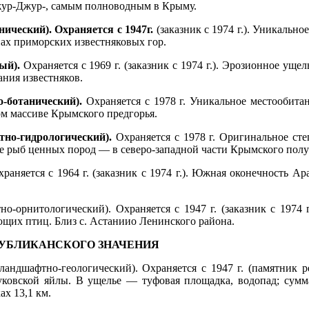
жур-Джур-, самым полноводным в Крыму.
ческий). Охраняется с 1947г.
(заказник с 1974 г.). Уникальн
ах приморских известняковых гор.
ый).
Охраняется с 1969 г. (заказник с 1974 г.). Эрозионное уще
ния известняков.
-ботанический).
Охраняется с 1978 г. Уникальное местообит
м массиве Крымского предгорья.
но-гидрологический).
Охраняется с 1978 г. Оригинальное ст
 рыб ценных пород — в северо-западной части Крымского полу
раняется с 1964 г. (заказник с 1974 г.). Южная оконечность Ар
о-орнитологический). Охраняется с 1947 г. (заказник с 1974 
щих птиц. Близ с. Астаниио Ленинского района.
УБЛИКАНСКОГО ЗНАЧЕНИЯ
ландшафтно-геологический). Охраняется с 1947 г. (памятник р
руковской яйлы. В ущелье — туфовая площадка, водопад; сум
ах 13,1 км.