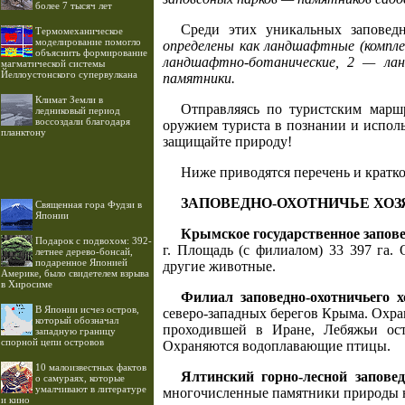
более 7 тысяч лет
Среди этих уникальных заповед
Термомеханическое
моделирование помогло
определены как ландшафтные (компле
объяснить формирование
ландшафтно-ботанические, 2 — ла
магматической системы
Йеллоустонского супервулкана
памятники.
Климат Земли в
Отправляясь по туристским марш
ледниковый период
воссоздали благодаря
оружием туриста в познании и испол
планктону
защищайте природу!
Ниже приводятся перечень и кратко
ЗАПОВЕДНО-ОХОТНИЧЬЕ ХОЗ
Священная гора Фудзи в
Японии
Крымское государственное запове
Подарок с подвохом: 392-
г. Площадь (с филиалом) 33 397 га.
летнее дерево-бонсай,
подаренное Японией
другие животные.
Америке, было свидетелем взрыва
в Хиросиме
Филиал заповедно-охотничьего 
В Японии исчез остров,
северо-западных берегов Крыма. Охра
который обозначал
проходившей в Иране, Лебяжьи ост
западную границу
спорной цепи островов
Охраняются водоплавающие птицы.
10 малоизвестных фактов
Ялтинский горно-лесной заповед
о самураях, которые
умалчивают в литературе
многочисленные памятники природы ю
и кино