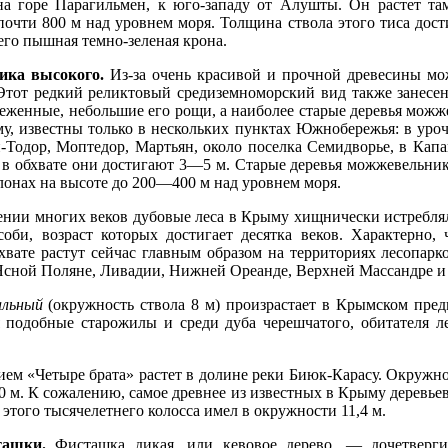
на горе Парагильмен, к юго-западу от Алушты. Он растет та
очти 800 м над уровнем моря. Толщина ствола этого тиса дости
 его пышная темно-зеленая крона.
ика высокого.
Из-за очень красивой и прочной древесины мо
Этот редкий реликтовый средиземноморский вид также занесе
женные, небольшие его рощи, а наиболее старые деревья можже
му, известны только в нескольких пунктах Южнобережья: в уро
-Тодор, Моптедор, Мартьян, около поселка Семидворье, в Капа
в обхвате они достигают 3—5 м. Старые деревья можжевельника
лонах на высоте до 200—400 м над уровнем моря.
нии многих веков дубовые леса в Крыму хищнически истреблял
оби, возраст которых достигает десятка веков. Характерно, 
хвате растут сейчас главным образом на территориях лесопар
 Ясной Поляне, Ливадии, Нижней Ореанде, Верхней Массандре и
альный
(окружность ствола 8 м) произрастает в Крымском пред
я подобные старожилы и среди дуба черешчатого, обитателя л
ием «Четыре брата» растет в долине реки Биюк-Карасу. Окружно
 м. К сожалению, самое древнее из известных в Крыму деревьев
л этого тысячелетнего колосса имел в окружности 11,4 м.
ташки.
Фисташка дикая, или кевовое дерево, — дочетвергич