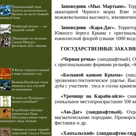
Заповедник «Мыс Мартьян».
Терр
Национальный парк
Хитачи расположился в
акваторией Черного моря). Взят 
Японии на месте бывшей
можжевельника высокого, земляничник
военной базы
Четвёртый штурм — он
Заповедник «Кара-Даг».
Территор
трудный самый
Южного берега Крыма с оригиналь
южнолесной флорой (свыше 1000 видо
Обнажение по-японски -
Сандзя Мацури -
фестиваль трёх святынь
ГОСУДАРСТВЕННЫЕ ЗАКАЗН
«Черная речка»
(ландшафтный). Охр
с оригинальными формами рельефа; «
В Китае открылся первый
в мире интернет-суд
«Большой каньон Крыма»
(ланд
эрозионно-тектоническое ущелье. Выс
Великая Китайская стена
дуба с участием . тиса и сосны крымск
оказалась под угрозой
исчезновения
«Урочище на Караби-яйле»
(лан
Человек из Хуалундун —
уникальное местопроизрастание 500 в
предок китайцев?
В гробнице бабушки
«Аю-Даг» (ландшафтный).
Охран
императора Цинь
магматическими породами. Приморски
Шихуанди нашли череп
вымершего вида обезьян
фисташки и др.
Забытая история: первый
«Хапхальскнй» (ландшафтно-гидр
запретный город в Пекине