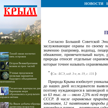
НОВОСТИ
П
Согласно Большой Советской Энц
заслуживающие охраны по своему нау
значению (например, водопад, пещер
Тихий океан поглотил
обнажение, примечательный валун, р
пять островов
природы относят отдельные охраняем
Остров Великобритания
которые точнее называть охраняемы
возник из трех частей
*
Ученые предсказали
(
)
См.: БСЭ, изд. 3-е, т. 19, с. 131.
несколько вариантов
будущего объединения
Природа Крыма изобилует уникальн
континентов
до наших дней исследователи выявл
Гигантские кратеры на дне
поэтому нуждающиеся в заповедной 
Баренцева моря
образовались в результате
из 63 тыс. га — около 2,5% всей те
взрывов метана
СССР. В числе охраняемых природны
заказников, 12 памятников природы 
На Ямале добыты образцы
древесины возрастом
заповедных парков — памятников садо