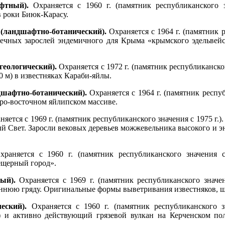
фтный).
Охраняется с 1960 г. (памятник республиканского з
в роки Биюк-Карасу.
 (ландшафтно-ботанический).
Охраняется с 1964 г. (памятник 
ушечных зарослей эндемичного для Крыма «крымского эдельвейс
еологический).
Охраняется с 1972 г. (памятник республиканског
0 м) в известняках Караби-яйлы.
шафтно-ботанический).
Охраняется с 1964 г. (памятник респу
веро-восточном яйлипском массиве.
яется с 1969 г. (памятник республиканского значения с 1975 г.
ый Свет. Заросли вековых деревьев можжевельника высокого и 
раняется с 1960 г. (памятник республиканского значения с 
ещерный город».
ый).
Охраняется с 1969 г. (памятник республиканского значен
еннюю гряду. Оригинальные формы выветривания известняков, ш
еский).
Охраняется с 1960 г. (памятник республиканского з
) и активно действующий грязевой вулкан на Керченском по