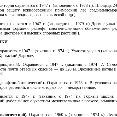
итория охраняется с 1947 г. (заповедник с 1973 г.). Площадь 2
под защиту южнобережный приморский лес средиземноморс
а мелкоплодного, сосны крымской и др.).
ия охраняется с 1947 г. (заповедник с 1979 г.) Древневулка
ными формами рельефа, многочисленными обнажениями ред
в цветковых и высших споровых растений).
ИКИ
аняется с 1947 г. (заказник с 1974 г.). Участок ущелья (каньон
Крымский Дарьял».
шафтный). Охраняется с 1947 г. (заказник с 1974 г.). Сам
ота почти отвесных склонов — до 320 м. Эрозионные котлы и в
ой.
дшафтно-ботанический). Охраняется с 1978 г. В условиях ка
идов растений, в числе которых 50 — лекарственные.
яется с 1947 г. (заказник с 1974 г.). Горный массив
й дубовый лес с участием можжевельника высокого, землянич
ологический).
Охраняется с 1960 г. (заказник с 1974 г.). Лес