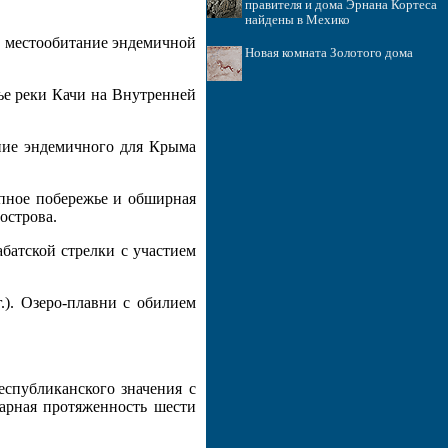
правителя и дома Эрнана Кортеса
найдены в Мехико
ое местообитание эндемичной
Новая комната Золотого дома
лье реки Качи на Внутренней
ание эндемичного для Крыма
епное побережье и обширная
острова.
абатской стрелки с участием
г.). Озеро-плавни с обилием
еспубликанского значения с
марная протяженность шести