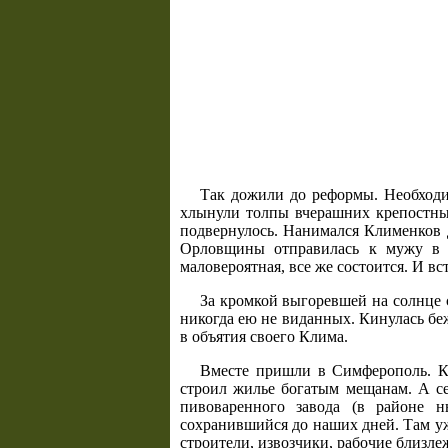
Так дожили до реформы. Необходи
хлынули толпы вчерашних крепостных.
подвернулось. Нанимался Клименков д
Орловщины отправилась к мужу в К
маловероятная, все же состоится. И вс
За кромкой выгоревшей на солнце с
никогда ею не виданных. Кинулась беж
в объятия своего Клима.
Вместе пришли в Симферополь. Кл
строил жилье богатым мещанам. А сем
пивоваренного завода (в районе 
сохранившийся до наших дней. Там уж
строители, извозчики, рабочие близл