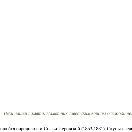
Вехи нашей памяти. Памятник советским воинам-освободител
щейся народоволки Софьи Перовской (1853-1881). Скупы сведе