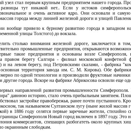
 узел стал первым крупным предприятием нашего города. Про
разницы тут никакой нет.. Если у истоков симферопольск
рвоначальное и очень активное ядро. Они основали и саму
ассив города между линией железной дороги и улицей Павленко
и вообще привело к бурному развитию города в западном нап
ременной улицы Толстого) до вокзала.
елить столько внимания железной дороге, заключается в то
ствительно промышленные предприятия, открываются возможнос
ервые такие предприятия и основаны возле Симферополя, 
на правом берегу Салгира - филиал московской конфетной 
) и на левом берегу, под Петровскими скалами, - фабрика "к
основная территория завода им. С. М. Кирова). Обе фабрики
римерно по одной технологии и производили фруктовые начинк
 и другие города. Вскоре на фабрике Абрикосова освоили еще о
первых направлений развития промышленности Симферополя. 
гира" давнюю историю, стало очень прибыльным занятием. Площ
бствовал застройке правобережья, ранее почти пустынного. Кро
окосном, так называемом Султанском лугу (ныне жилой массив 
ой) в 1886 году селятся первые заречные жители, стихийно с
границы Симферополя Новый город включен в 1897 году. Это не 
лония коммерсантов, спешащих разбогатеть около крупных хи
 по окраинным слободкам.