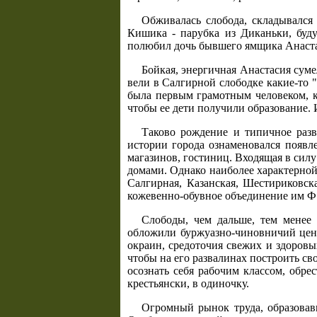
Обживалась слобода, складывался
Кишика - парубка из Диканьки, буд
полюбил дочь бывшего ямщика Анастас
Бойкая, энергичная Анастасия суме
вели в Салгирной слободке какие-то 
была первым грамотным человеком, к 
чтобы ее дети получили образование. И
Таково рождение и типичное разв
истории города ознаменовался появле
магазинов, гостиниц. Входящая в силу
домами. Однако наиболее характерной
Салгирная, Казанская, Шестириковска
кожевенно-обувное объединение им Ф.
Слободы, чем дальше, тем менее 
обложили буржуазно-чиновничий цент
окраин, средоточия свежих и здоровы
чтобы на его развалинах построить с
осознать себя рабочим классом, обре
крестьянски, в одиночку.
Огромный рынок труда, образовав