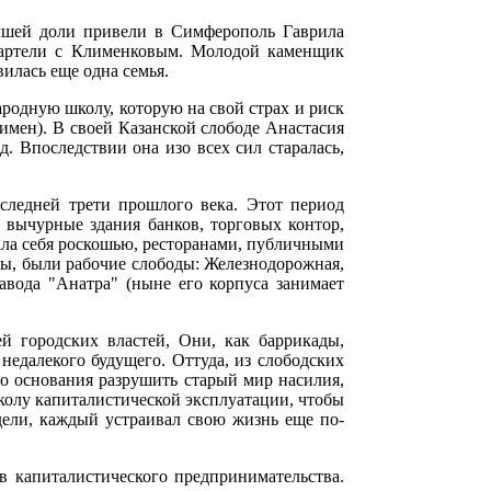
учшей доли привели в Симферополь Гаврила
 артели с Клименковым. Молодой каменщик
илась еще одна семья.
ародную школу, которую на свой страх и риск
имен). В своей Казанской слободе Анастасия
. Впоследствии она изо всех сил старалась,
следней трети прошлого века. Этот период
, вычурные здания банков, торговых контор,
жала себя роскошью, ресторанами, публичными
цы, были рабочие слободы: Железнодорожная,
завода "Анатра" (ныне его корпуса занимает
й городских властей, Они, как баррикады,
едалекого будущего. Оттуда, из слободских
до основания разрушить старый мир насилия,
колу капиталистической эксплуатации, чтобы
идели, каждый устраивал свою жизнь еще по-
 капиталистического предпринимательства.