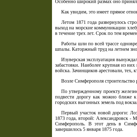
Особенно широкий размах оно приняло
Как увидим, это имеет прямое отн
Летом 1871 года развернулось стр
выход на морские коммуникации хлебу
в течение трех лет. Срок по тем врем
Работы шли по всей трассе одновр
шпалы. Каторжный труд на летнем зное
Изуверская эксплуатация вынуждала
забастовки. Наиболее крупная из них
войска. Зачинщиков арестовали, тех, 
Возле Симферополя строительство р
По утвержденному проекту железно
подвести дорогу как можно ближе к 
городских выгонных земель под вокзал
Первый участок новой дороги: Лоз
1873 года, второй: Александровск - М
Симферополь. В этот день в Симфе
завершилось 5 января 1875 года.