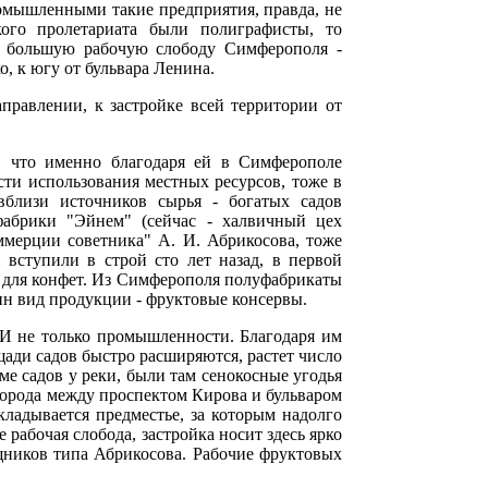
мышленными такие предприятия, правда, не
ого пролетариата были полиграфисты, то
ю большую рабочую слободу Симферополя -
, к югу от бульвара Ленина.
равлении, к застройке всей территории от
м, что именно благодаря ей в Симферополе
ти использования местных ресурсов, тоже в
вблизи источников сырья - богатых садов
фабрики "Эйнем" (сейчас - халвичный цех
оммерции советника" А. И. Абрикосова, тоже
 вступили в строй сто лет назад, в первой
и для конфет. Из Симферополя полуфабрикаты
дин вид продукции - фруктовые консервы.
И не только промышленности. Благодаря им
ади садов быстро расширяются, растет число
ме садов у реки, были там сенокосные угодья
города между проспектом Кирова и бульваром
кладывается предместье, за которым надолго
рабочая слобода, застройка носит здесь ярко
щников типа Абрикосова. Рабочие фруктовых