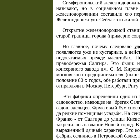
Симферопольский железнодорожный
называют, но в социальном плане 
железнодорожники составили его пе
Железнодорожную. Сейчас это жилой м
Открытие железнодорожной станци
старой границы города (примерно сов
Но главное, почему следовало уд
появляются уже не кустарные, а дей
недосягаемых прежде масштабах. П
правобережья Салгира. Это были: 
консервного завода им. С. М. Кирова
московского предпринимателя (ныне 
половине 80-х годов, обе работали п
отправляли в Москву, Петербург, Ригу
Эти фабрики определили одно из 
садоводство, имеющее на "брегах Сал
садовладельцев. Фруктовый бум спосо
да редкие помещичьи усадьбы. На сен
Франко - от Салгира до улицы Киевск
закрепилось название Новый город. В 
выраженный дачный характер. Это ко
фабрик селились в Петровской балке,