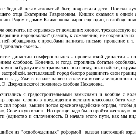
 ее бедный незамысловатый быт, подрастали дети. Поиски л
ущего отца Екатерины Гавриловны. Кишик оказался в одной
ию. Рядом с домом Клименкова вырос еще один, в слободе появ
ла окончить, не отрываясь от домашних хлопот, трехклассную н
"барышни-народоволки" (память, к сожалению, не сохранила их 
ней обращались с просьбами написать письмо, прошение и т. д
 добилась своего...
итие династии симферопольцев - пролетарской династии - по
нием слободок. Конечно, и тогда строились богатые особняки
 крупная буржуазия устраивалась по-своему, по-хозяйски, окру
 застройкой, заставлявшей город быстро раздвигать свои грани
я и т. д. Уже в начале нашего столетия возле авиационного 
 Э. Дзержинского) появилась слобода Нахаловка.
считались с градостроительными замыслами и вообще с воле
р города, словно в предвидении великих классовых битв уже н
х сил города, вышли потом красногвардейские отряды, чтобы 
вою, Советскую власть. Но прежде надо было пройти жестокую ш
сти (единство и сплоченность. В начале этого пути, как мы в
шийся из "освобожденных" реформой, вызвал настоящий взрыв