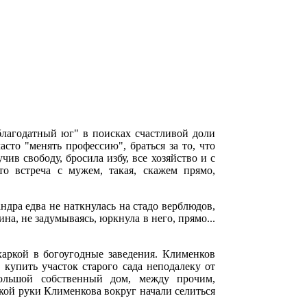
благодатный юг" в поисках счастливой доли
сто "менять профессию", браться за то, что
ив свободу, бросила избу, все хозяйство и с
о встреча с мужем, такая, скажем прямо,
дра едва не наткнулась на стадо верблюдов,
а, не задумываясь, юркнула в него, прямо...
аркой в богоугодные заведения. Клименков
 купить участок старого сада неподалеку от
большой собственный дом, между прочим,
кой руки Клименкова вокруг начали селиться