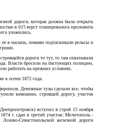
лезной дороги, которая должна была открыть
ностью в 615 верст планировалось проложить
него уложились.
 ее в насыпь, ломами подтаскивали рельсы и
 гроши.
строящейся дороги то тут, то там охватывали
года. Власти бросили на бастующих полицию,
или работать на прежних условиях.
е к осени 1872 года.
ерополя. Денежные тузы сделали все, чтобы
тупили компании, строящей дорогу, участок
(Днепропетровск) вступил в строй 15 ноября
1874 г. сдан и третий участок: Мелитополь -
 Лозово-Севастонольской железной дороги