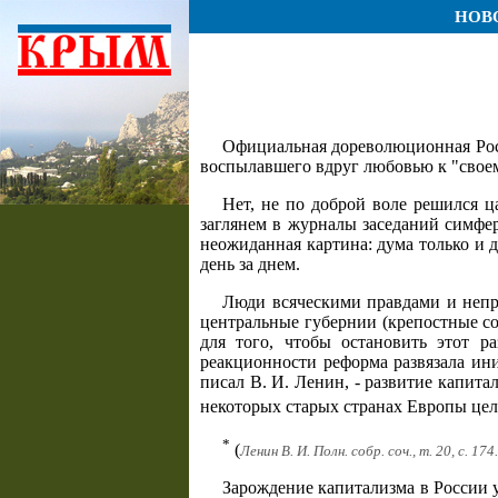
НОВ
Официальная дореволюционная Росси
воспылавшего вдруг любовью к "своем
Нет, не по доброй воле решился ц
заглянем в журналы заседаний симфер
неожиданная картина: дума только и 
день за днем.
Люди всяческими правдами и непра
центральные губернии (крепостные со
для того, чтобы остановить этот р
реакционности реформа развязала ини
писал В. И. Ленин, - развитие капита
некоторых старых странах Европы цел
*
(
Ленин В. И. Полн. собр. соч., т. 20, с. 174.
Зарождение капитализма в России 