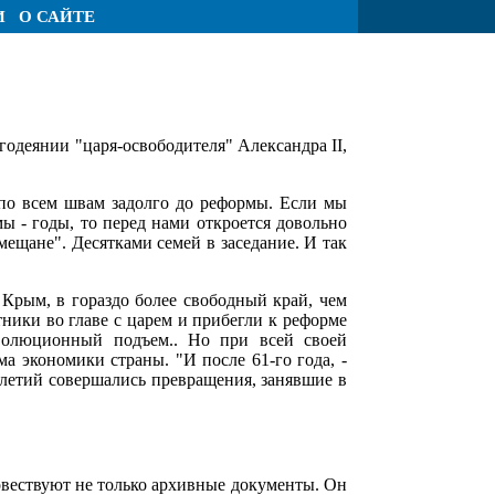
И
О САЙТЕ
годеянии "царя-освободителя" Александра II,
я по всем швам задолго до реформы. Если мы
ы - годы, то перед нами откроется довольно
мещане". Десятками семей в заседание. И так
Крым, в гораздо более свободный край, чем
ники во главе с царем и прибегли к реформе
революционный подъем.. Но при всей своей
а экономики страны. "И после 61-го года, -
тилетий совершались превращения, занявшие в
овествуют не только архивные документы. Он