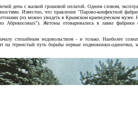
бочий день с жалкой грошовой оплатой. Одним словом, эксплуа
остями. Известно, что правление "Парово-конфектной фабрик
жетонами (их можно увидеть в Крымском краеведческом музее. Н
тво Абрикосовых"). Жетоны отоваривались в лавке фабрики
началу стихийным недовольством - и только. Наиболее созн
ят на тернистый путь борьбы первые подвижники-одиночки, з