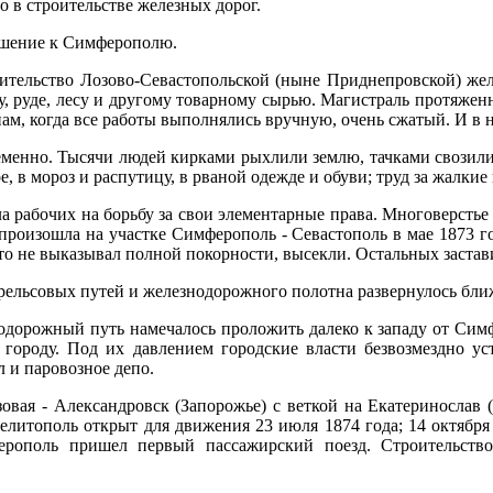
 в строительстве железных дорог.
ошение к Симферополю.
оительство Лозово-Севастопольской (ныне Приднепровской) же
, руде, лесу и другому товарному сырью. Магистраль протяжен
енам, когда все работы выполнялись вручную, очень сжатый. И в 
еменно. Тысячи людей кирками рыхлили землю, тачками свозили
, в мороз и распутицу, в рваной одежде и обуви; труд за жалкие
 рабочих на борьбу за свои элементарные права. Многоверстье 
 произошла на участке Симферополь - Севастополь в мае 1873 
кто не выказывал полной покорности, высекли. Остальных застав
ельсовых путей и железнодорожного полотна развернулось ближ
дорожный путь намечалось проложить далеко к западу от Симф
городу. Под их давлением городские власти безвозмездно ус
 и паровозное депо.
овая - Александровск (Запорожье) с веткой на Екатеринослав 
елитополь открыт для движения 23 июля 1874 года; 14 октября 
рополь пришел первый пассажирский поезд. Строительство