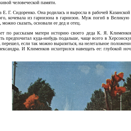
живой человеческой памяти.
 Е. Г. Сидоренко. Она родилась и выросла в рабочей Казанской
ого, кочевала из гарнизона в гарнизон. Муж погиб в Великую 
 можно сказать, основали ее дед и отец.
ет по рассказам матери историю своего деда К. Я. Клименко
ть предпочитал куда-нибудь подальше, чаще всего в Херсонс
, перешел, если так можно выразиться, на нелегальное положени
лександра. И Клименков исхитрился навещать ее: глубокой но