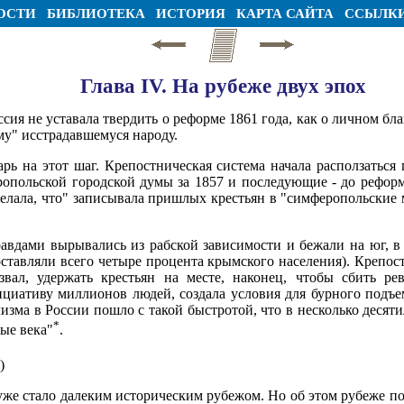
ОСТИ
БИБЛИОТЕКА
ИСТОРИЯ
КАРТА САЙТА
ССЫЛК
Глава IV. На рубеже двух эпох
я не уставала твердить о реформе 1861 года, как о личном бла
у" исстрадавшемуся народу.
арь на этот шаг. Крепостническая система начала расползатьс
опольской городской думы за 1857 и последующие - до реформ
делала, что" записывала пришлых крестьян в "симферопольские 
вдами вырывались из рабской зависимости и бежали на юг, в 
ставляли всего четыре процента крымского населения). Крепост
азвал, удержать крестьян на месте, наконец, чтобы сбить 
циативу миллионов людей, создала условия для бурного подъем
лизма в России пошло с такой быстротой, что в несколько деся
*
ые века"
.
)
уже стало далеким историческим рубежом. Но об этом рубеже п