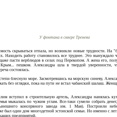
У фонтана в сквере Тренева
мость скрываться отпала, но возникли новые трудности. На "
 Находить работу становилось все труднее. Это вынуждало ча
аже пасти верблюдов в селах под Перекопом. А жена его, получ
рым... пешком. Александра шла в твердой уверенности, чт
треча состоялась.
тепи блеснуло море. Засмотревшись на морскую синеву, Алексан
ать без оглядки, пока на пути не встал чабанский шалаш. Женщин
им вступил в строительную артель, Александра нанялась кух
ья мыкалась по чужим углам. Все-таки сумели собрать денег,
нынешнего консервного завода им. 1 Мая). Построили не
е был один дом многодетной эстонской семьи. Но именно с лег
ежащих предприятий.